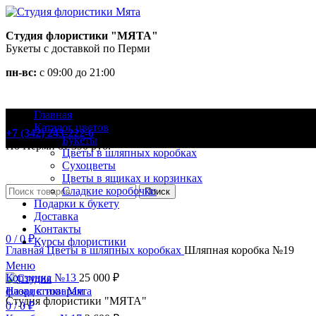
Студия флористики "МЯТА"
Букеты с доставкой по Перми
пн-вс:
с 09:00 до 21:00
Главная
Закажите доставку
Каталог цветов
+7 (342) 243-222-6
Букеты
По Перми от 390 руб.
Цветы в шляпных коробках
Сухоцветы
Цветы в ящиках и корзинках
Сладкие коробочки
Поиск
Подарки к букету
Доставка
Контакты
Нажмите, чтобы увеличить
0
/
0
₽
Курсы флористики
Главная
Цветы в шляпных коробках
Шляпная коробка №19
Меню
Корзинка №13
25 000
₽
Назад к товарам
Студия флористики "МЯТА"
0
/
0
₽