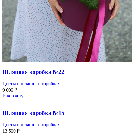
Шляпная коробка №22
Цветы в шляпных коробках
9 000
₽
В корзину
Шляпная коробка №15
Цветы в шляпных коробках
13 500
₽