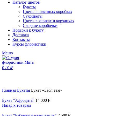
Каталог цветов
Букеты
Цветы в шляпных коробках
Сухоцветы
Цветы в ящиках и корзинках
Сладкие коробочки
Подарки к букету
Доставка
Контакты
Курсы флористики
Меню
0
/
0
₽
Нажмите, чтобы увеличить
Главная
Букеты
Букет «Бабл-гам»
Букет "Афродита"
14 000
₽
Назад к товарам
Букет "Бабушкин палисадник"
7 500
₽